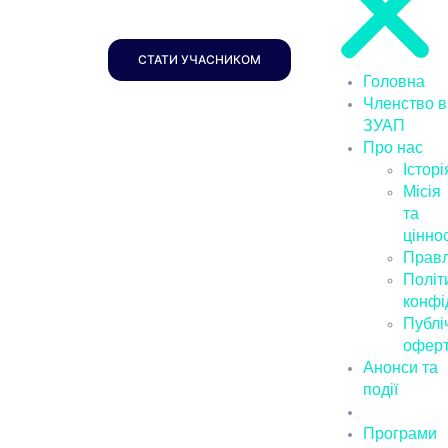
СТАТИ УЧАСНИКОМ
Головна
Членство в
ЗУАП
Про нас
Історі
Місія
та
ціннос
Правл
Політ
конфі
Публі
офер
Анонси та
події
Новини
Програми