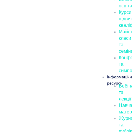
освіт
Курси
підви
кваліф
Майст
класи
та
семін
Конфе
та
симпо
Інформаційн
ресурси
Вебін
та
лекції
Навча
матер
Журн
та
публік