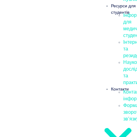
Ресурси для
студентів
Інфор
для
медич
студе
Інтер
та
резид
Науко
дослі
та
практ
Контакти
Конта
інфор
Форм
зворо
зв’язк