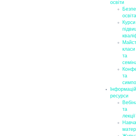
освіти
Безпе
освіт
Курси
підви
кваліф
Майст
класи
та
семін
Конфе
та
симпо
Інформацій
ресурси
Вебін
та
лекції
Навча
матер
Журн