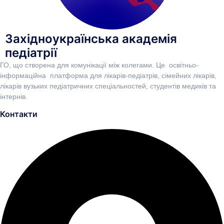
Західноукраїнська академія
педіатрії
ГО, що створена для комунікації між колегами. Це освітньо-
інформаційна платформа для лікарів-педіатрів, сімейних лікарів,
лікарів вузьких педіатричних спеціальностей, студентів медиків та
інтернів.
Контакти