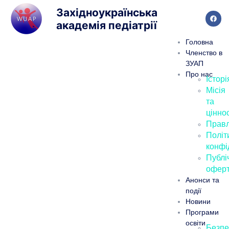
Західноукраїнська
академія педіатрії
Головна
Членство в
ЗУАП
Про нас
Історі
Місія
та
ціннос
Правл
Політ
конфі
Публі
офер
Анонси та
події
Новини
Програми
освіти
Безпе