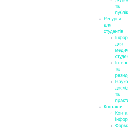
та
публік
Ресурси
для
студентів
Інфор
для
медич
студе
Інтер
та
резид
Науко
дослі
та
практ
Контакти
Конта
інфор
Форм